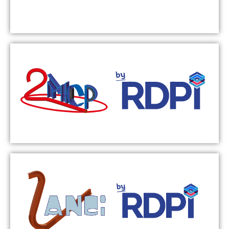
Découvrir
Compétences
Manutention charge lourde - Manutention charge légère - Logistique
- Machine spéciale - Charpente métallique - Bord de ligne
Découvrir
Compétences
Manutention aérienne par convoyeur - Manutention au sol -
Logistique - Activité en atelier - Maintenance - Manutention de
process